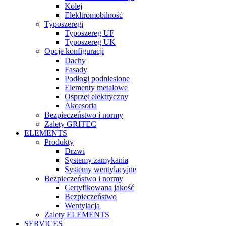
Kolej
Elekltromobilnośċ
Typoszeregi
Typoszereg UF
Typoszereg UK
Opcje konfiguracji
Dachy
Fasady
Podłogi podniesione
Elementy metalowe
Osprzęt elektryczny
Akcesoria
Bezpieczeństwo i normy
Zalety GRITEC
ELEMENTS
Produkty
Drzwi
Systemy zamykania
Systemy wentylacyjne
Bezpieczeństwo i normy
Certyfikowana jakość
Bezpieczeństwo
Wentylacja
Zalety ELEMENTS
SERVICES