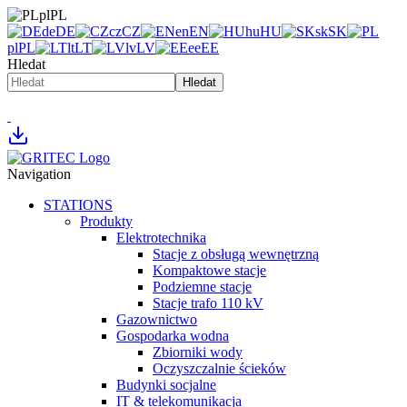
pl
PL
de
DE
cz
CZ
en
EN
hu
HU
sk
SK
pl
PL
lt
LT
lv
LV
ee
EE
Hledat
Hledat
Navigation
STATIONS
Produkty
Elektrotechnika
Stacje z obsługą wewnętrzną
Kompaktowe stacje
Podziemne stacje
Stacje trafo 110 kV
Gazownictwo
Gospodarka wodna
Zbiorniki wody
Oczyszczalnie ścieków
Budynki socjalne
IT & telekomunikacja