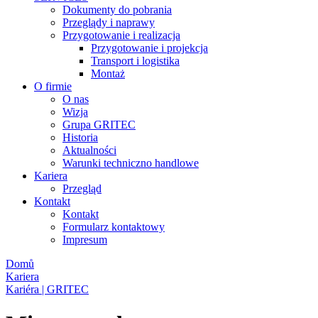
Dokumenty do pobrania
Przeglądy i naprawy
Przygotowanie i realizacja
Przygotowanie i projekcja
Transport i logistika
Montaż
O firmie
O nas
Wizja
Grupa GRITEC
Historia
Aktualności
Warunki techniczno handlowe
Kariera
Przegląd
Kontakt
Kontakt
Formularz kontaktowy
Impresum
Domů
Kariera
Kariéra | GRITEC