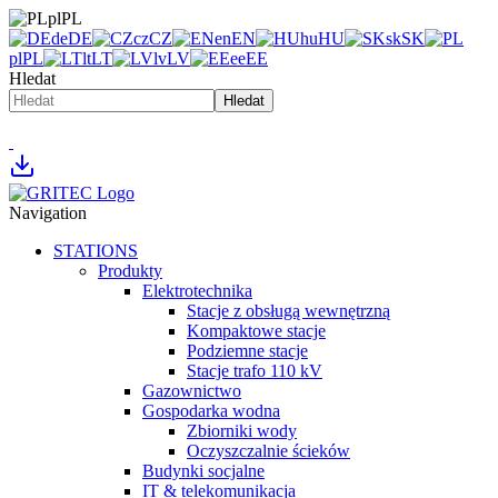
pl
PL
de
DE
cz
CZ
en
EN
hu
HU
sk
SK
pl
PL
lt
LT
lv
LV
ee
EE
Hledat
Hledat
Navigation
STATIONS
Produkty
Elektrotechnika
Stacje z obsługą wewnętrzną
Kompaktowe stacje
Podziemne stacje
Stacje trafo 110 kV
Gazownictwo
Gospodarka wodna
Zbiorniki wody
Oczyszczalnie ścieków
Budynki socjalne
IT & telekomunikacja