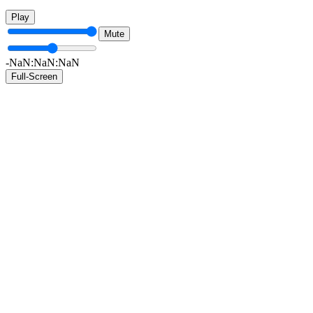
Play
Mute
-NaN:NaN:NaN
Full-Screen