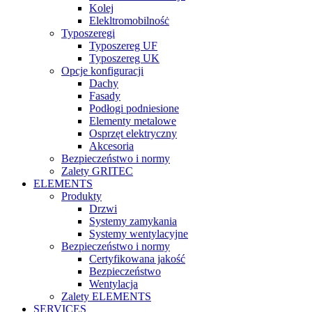
Kolej
Elekltromobilnośċ
Typoszeregi
Typoszereg UF
Typoszereg UK
Opcje konfiguracji
Dachy
Fasady
Podłogi podniesione
Elementy metalowe
Osprzęt elektryczny
Akcesoria
Bezpieczeństwo i normy
Zalety GRITEC
ELEMENTS
Produkty
Drzwi
Systemy zamykania
Systemy wentylacyjne
Bezpieczeństwo i normy
Certyfikowana jakość
Bezpieczeństwo
Wentylacja
Zalety ELEMENTS
SERVICES