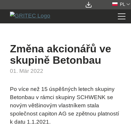
PL
STATIONS
Změna akcionářů ve
ELEMENTS
skupině Betonbau
01. Mär 2022
SERVICES
Po více než 15 úspěšných letech skupiny
O FIRMIE
Betonbau v rámci skupiny SCHWENK se
novým většinovým vlastníkem stala
KARIERA
společnost capiton AG se zpětnou platností
k datu 1.1.2021.