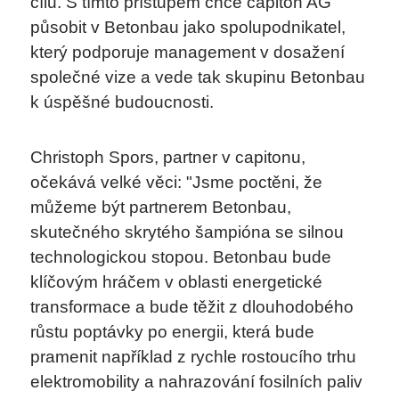
cílů. S tímto přístupem chce capiton AG
působit v Betonbau jako spolupodnikatel,
který podporuje management v dosažení
společné vize a vede tak skupinu Betonbau
k úspěšné budoucnosti.
Christoph Spors, partner v capitonu,
očekává velké věci: "Jsme poctěni, že
můžeme být partnerem Betonbau,
skutečného skrytého šampióna se silnou
technologickou stopou. Betonbau bude
klíčovým hráčem v oblasti energetické
transformace a bude těžit z dlouhodobého
růstu poptávky po energii, která bude
pramenit například z rychle rostoucího trhu
elektromobility a nahrazování fosilních paliv