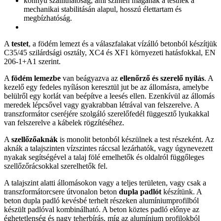
könnyű szállíthatóság, ami szintén magának a testnek a
mechanikai stabilitásán alapul, hosszú élettartam és
megbízhatóság.
A
testet
, a födém lemezt és a válaszfalakat vízálló betonból készítjük
C35/45 szilárdsági osztály, XC4 és XF1 környezeti hatásfokkal, EN
206-1+A1 szerint.
A
födém lemezbe
van beágyazva az
ellenőrző és szerelő nyílás
. A
kezelő egy fedeles nyíláson keresztül jut be az állomásra, amelybe
belülről egy korlát van beépítve a leesés ellen. Ezenkívül az állomás
meredek lépcsővel vagy gyakrabban létrával van felszerelve. A
transzformátor cseréjére szolgáló szerelőfedél függesztő lyukakkal
van felszerelve a kábelek rögzítéséhez.
A
szellőzőaknák
is monolit betonból készülnek a test részeként. Az
aknák a talajszinten vízszintes ráccsal lezárhatók, vagy úgynevezett
nyakak segítségével a talaj fölé emelhetők és oldalról függőleges
szellőzőrácsokkal szerelhetők fel.
A talajszint alatti állomásokon vagy a teljes területen, vagy csak a
transzformátorcsere útvonalon beton
dupla padlót
készítünk. A
beton dupla padló kevésbé terhelt részeken alumíniumprofilból
készült padlóval kombinálható. A beton köztes padló előnye az
éghetetlenség és nagy teherbírás, míg az alumínium profilokból