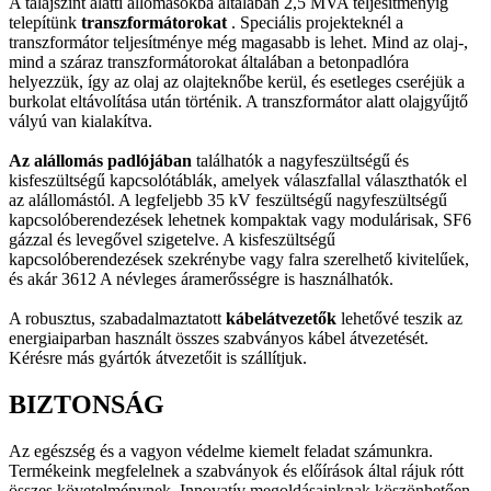
A talajszint alatti állomásokba általában 2,5 MVA teljesítményig
telepítünk
transzformátorokat
. Speciális projekteknél a
transzformátor teljesítménye még magasabb is lehet. Mind az olaj-,
mind a száraz transzformátorokat általában a betonpadlóra
helyezzük, így az olaj az olajteknőbe kerül, és esetleges cseréjük a
burkolat eltávolítása után történik. A transzformátor alatt olajgyűjtő
vályú van kialakítva.
Az alállomás padlójában
találhatók a nagyfeszültségű és
kisfeszültségű kapcsolótáblák, amelyek válaszfallal választhatók el
az alállomástól. A legfeljebb 35 kV feszültségű nagyfeszültségű
kapcsolóberendezések lehetnek kompaktak vagy modulárisak, SF6
gázzal és levegővel szigetelve. A kisfeszültségű
kapcsolóberendezések szekrénybe vagy falra szerelhető kivitelűek,
és akár 3612 A névleges áramerősségre is használhatók.
A robusztus, szabadalmaztatott
kábelátvezetők
lehetővé teszik az
energiaiparban használt összes szabványos kábel átvezetését.
Kérésre más gyártók átvezetőit is szállítjuk.
BIZTONSÁG
Az egészség és a vagyon védelme kiemelt feladat számunkra.
Termékeink megfelelnek a szabványok és előírások által rájuk rótt
összes követelménynek. Innovatív megoldásainknak köszönhetően