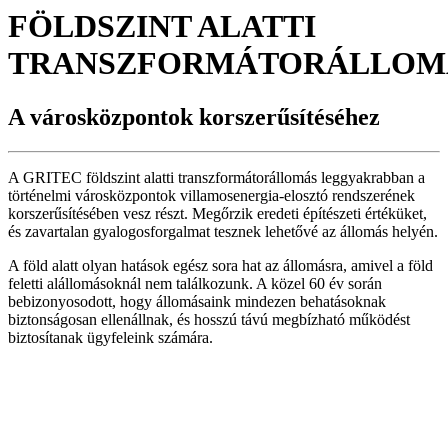
FÖLDSZINT ALATTI
TRANSZFORMÁTORÁLLOM
A városközpontok korszerűsítéséhez
A GRITEC földszint alatti transzformátorállomás leggyakrabban a
történelmi városközpontok villamosenergia-elosztó rendszerének
korszerűsítésében vesz részt. Megőrzik eredeti építészeti értéküket,
és zavartalan gyalogosforgalmat tesznek lehetővé az állomás helyén.
A föld alatt olyan hatások egész sora hat az állomásra, amivel a föld
feletti alállomásoknál nem találkozunk. A közel 60 év során
bebizonyosodott, hogy állomásaink mindezen behatásoknak
biztonságosan ellenállnak, és hosszú távú megbízható működést
biztosítanak ügyfeleink számára.