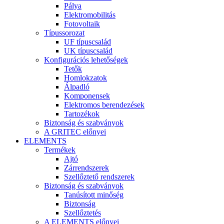
Pálya
Elektromobilitás
Fotovoltaik
Típussorozat
UF típuscsalád
UK típuscsalád
Konfigurációs lehetőségek
Tetők
Homlokzatok
Álpadló
Komponensek
Elektromos berendezések
Tartozékok
Biztonság és szabványok
A GRITEC előnyei
ELEMENTS
Termékek
Ajtó
Zárrendszerek
Szellőztető rendszerek
Biztonság és szabványok
Tanúsított minőség
Biztonság
Szellőztetés
A ELEMENTS előnyei