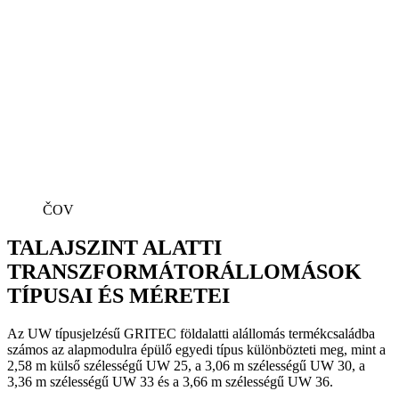
ČOV
TALAJSZINT ALATTI
TRANSZFORMÁTORÁLLOMÁSOK
TÍPUSAI ÉS MÉRETEI
Az UW típusjelzésű GRITEC földalatti alállomás termékcsaládba
számos az alapmodulra épülő egyedi típus különbözteti meg, mint a
2,58 m külső szélességű UW 25, a 3,06 m szélességű UW 30, a
3,36 m szélességű UW 33 és a 3,66 m szélességű UW 36.