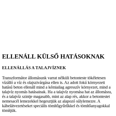
ELLENÁLL KÜLSŐ HATÁSOKNAK
ELLENÁLLÁS A TALAJVÍZNEK
Transzformátor állomásunk varrat nélküli betonteste tökéletesen
vízálló a víz és olajszivárgása ellen is. Az adott fokú környezeti
hatású beton ellenáll mind a kémiailag agresszív környezet, mind a
talajvíz nyomás hatásainak. Ha a talajvíz nyomása hat az állomásra,
és a talajvíz szintje magasabb, mint az alap rés, akkor a betontestet
nemesacél lemezekkel hegesztjük az alapozó súlylemezre. A
kábelátvezetéseket speciális tömítőgyűrűkkel és tömítőanyagokkal
tömítjük.