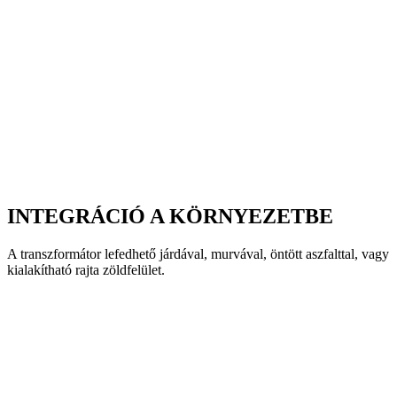
INTEGRÁCIÓ A KÖRNYEZETBE
A transzformátor lefedhető járdával, murvával, öntött aszfalttal, vagy
kialakítható rajta zöldfelület.