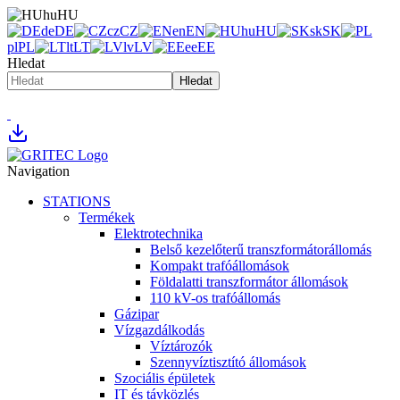
hu
HU
de
DE
cz
CZ
en
EN
hu
HU
sk
SK
pl
PL
lt
LT
lv
LV
ee
EE
Hledat
Hledat
Navigation
STATIONS
Termékek
Elektrotechnika
Belső kezelőterű transzformátorállomás
Kompakt trafóállomások
Földalatti transzformátor állomások
110 kV-os trafóállomás
Gázipar
Vízgazdálkodás
Víztározók
Szennyvíztisztító állomások
Szociális épületek
IT és távközlés