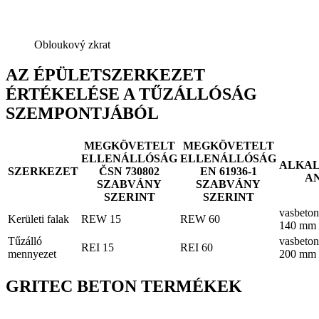
Obloukový zkrat
AZ ÉPÜLETSZERKEZET
ÉRTÉKELÉSE A TŰZÁLLÓSÁG
SZEMPONTJÁBÓL
MEGKÖVETELT
MEGKÖVETELT
ELLENÁLLÓSÁG
ELLENÁLLÓSÁG
ALKA
SZERKEZET
ČSN 730802
EN 61936-1
A
SZABVÁNY
SZABVÁNY
SZERINT
SZERINT
vasbeton
Kerületi falak
REW 15
REW 60
140 mm
Tűzálló
vasbeton
REI 15
REI 60
mennyezet
200 mm
GRITEC BETON TERMÉKEK