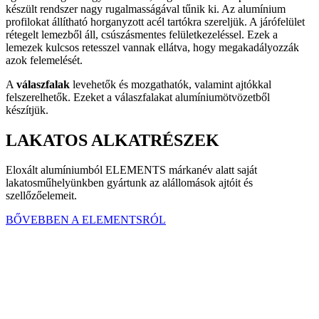
készült rendszer nagy rugalmasságával tűnik ki. Az alumínium
profilokat állítható horganyzott acél tartókra szereljük. A járófelület
rétegelt lemezből áll, csúszásmentes felületkezeléssel. Ezek a
lemezek kulcsos retesszel vannak ellátva, hogy megakadályozzák
azok felemelését.
A
válaszfalak
levehetők és mozgathatók, valamint ajtókkal
felszerelhetők. Ezeket a válaszfalakat alumíniumötvözetből
készítjük.
LAKATOS ALKATRÉSZEK
Eloxált alumíniumból ELEMENTS márkanév alatt saját
lakatosműhelyünkben gyártunk az alállomások ajtóit és
szellőzőelemeit.
BŐVEBBEN A ELEMENTSRÓL