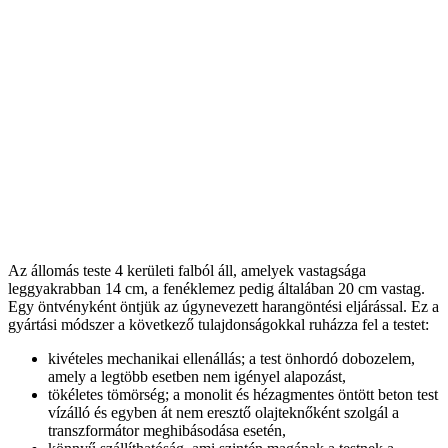
Az állomás teste 4 kerületi falból áll, amelyek vastagsága
leggyakrabban 14 cm, a fenéklemez pedig általában 20 cm vastag.
Egy öntvényként öntjük az úgynevezett harangöntési eljárással. Ez a
gyártási módszer a következő tulajdonságokkal ruházza fel a testet:
kivételes mechanikai ellenállás; a test önhordó dobozelem,
amely a legtöbb esetben nem igényel alapozást,
tökéletes tömörség; a monolit és hézagmentes öntött beton test
vízálló és egyben át nem eresztő olajteknőként szolgál a
transzformátor meghibásodása esetén,