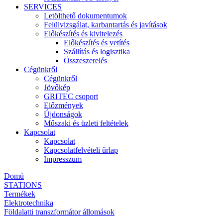
SERVICES
Letölthető dokumentumok
Felülvizsgálat, karbantartás és javítások
Előkészítés és kivitelezés
Előkészítés és vetítés
Szállítás és logisztika
Összeszerelés
Cégünkről
Cégünkről
Jövőkép
GRITEC csoport
Előzmények
Újdonságok
Műszaki és üzleti feltételek
Kapcsolat
Kapcsolat
Kapcsolatfelvételi űrlap
Impresszum
Domů
STATIONS
Termékek
Elektrotechnika
Földalatti transzformátor állomások