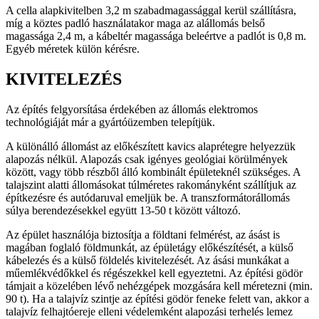
A cella alapkivitelben 3,2 m szabadmagassággal kerül szállításra,
míg a köztes padló használatakor maga az alállomás belső
magassága 2,4 m, a kábeltér magassága beleértve a padlót is 0,8 m.
Egyéb méretek külön kérésre.
KIVITELEZÉS
Az építés felgyorsítása érdekében az állomás elektromos
technológiáját már a gyártóüzemben telepítjük.
A különálló állomást az előkészített kavics alaprétegre helyezzük
alapozás nélkül. Alapozás csak igényes geológiai körülmények
között, vagy több részből álló kombinált épületeknél szükséges. A
talajszint alatti állomásokat túlméretes rakományként szállítjuk az
építkezésre és autódaruval emeljük be. A transzformátorállomás
súlya berendezésekkel együtt 13-50 t között változó.
Az épület használója biztosítja a földtani felmérést, az ásást is
magában foglaló földmunkát, az épületágy előkészítését, a külső
kábelezés és a külső földelés kivitelezését. Az ásási munkákat a
műemlékvédőkkel és régészekkel kell egyeztetni. Az építési gödör
támjait a közelében lévő nehézgépek mozgására kell méretezni (min.
90 t). Ha a talajvíz szintje az építési gödör feneke felett van, akkor a
talajvíz felhajtóereje elleni védelemként alapozási terhelés lemez