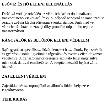
ESŐVÍZ ÉS HÓ ELLENI ELLENÁLLÁS
Dešťová voda je odváděna z větracích šachet do kanalizace,
trativodu nebo vsakovací jímky. V případě napojení na kanalizaci se
osazuje zpětná klapka přístupná zvenku stanice. Sníh i led ve
větracích šachtách roztávají díky proudění odpadního tepla z
transformátoru.
RÁGCSÁLÓK ÉS BETÖRŐK ELLENI VÉDELEM
Saját gyártású speciális szellőző elemeket használunk. Fejlesztésük
és gyártásuk során ügyelünk a rágcsálók és rovarok elleni fokozott
védelemre. A transzformátor cseréjére szolgáló fedél nagy súlya
miatt csak daruval emelhető fel. A beépített kezelői bejárat zárral
biztosított.
ZAJ ELLENI VÉDELEM
Zajcsökkentés szempontjából az állomás földbe helyezése a
legelőnyösebb.
TEHERBÍRÁS