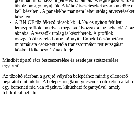
granulátumból készült panelekből állnak. A legmagasabb fokú
tűzbiztonságot nyújtják. A kábelátvezetéseket azonban előre el
kell készíteni. A panelekbe már nem lehet utólag átvezetéseket
készíteni.
A BN-OF tűz fékező rácsok kb. 4,5%-os nyitott felületű
lemezprofilok, amelyek megakadályozzák a tűz behatolását az
aknába. Átvezetők utólag is készíthetők. A profilok
mozgatását szerelő horog könnyíti. Ennek köszönhetően
minimálisra csökkenthető a transzformátor felülvizsgálat
közbeni kikapcsolásának ideje.
Mindkét típusú rács összeszerelése és esetleges szétszerelése
egyszerű.
Az tűzoltó rácsban a gyűjtő vályúba belépéshez mindig ellenőrző
bejáratot építünk be. A belépés megkönnyítésének érdekében a falra
egy bemeneti rúd van rögzítve, kihúzható fogantyúval, amely
felülről kihúzható.