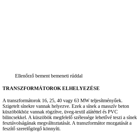
Ellenőrző bement bemeneti rúddal
TRANSZFORMÁTOROK ELHELYEZÉSE
A transzformátorok 16, 25, 40 vagy 63 MW teljesítményűek.
Szigetelt sínekre vannak helyezve. Ezek a sínek a masszív beton
küszöbökhöz vannak rögzítve, üveg-textil alátéttel és PVC
bilincsekkel. A küszöbök megfelelő szélessége lehetővé teszi a sínek
fesztávolságának megváltoztatását. A transzformátor mozgatását a
feszítő szerelőgörgő könnyíti.