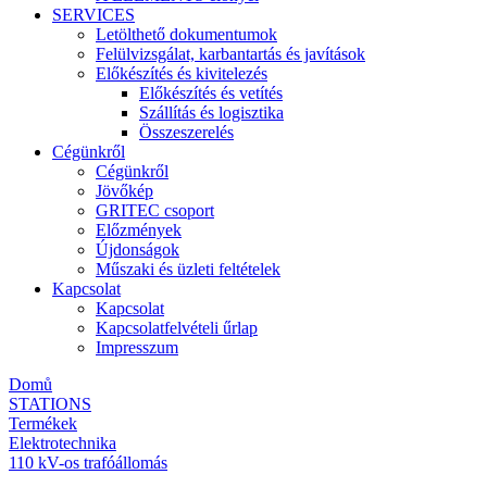
SERVICES
Letölthető dokumentumok
Felülvizsgálat, karbantartás és javítások
Előkészítés és kivitelezés
Előkészítés és vetítés
Szállítás és logisztika
Összeszerelés
Cégünkről
Cégünkről
Jövőkép
GRITEC csoport
Előzmények
Újdonságok
Műszaki és üzleti feltételek
Kapcsolat
Kapcsolat
Kapcsolatfelvételi űrlap
Impresszum
Domů
STATIONS
Termékek
Elektrotechnika
110 kV-os trafóállomás