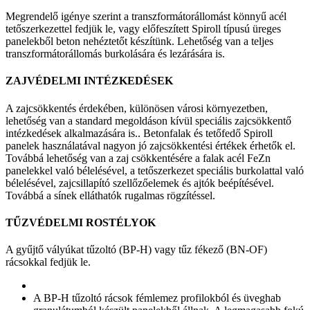
Megrendelő igénye szerint a transzformátorállomást könnyű acél
tetőszerkezettel fedjük le, vagy előfeszített Spiroll típusú üreges
panelekből beton nehéztetőt készítünk. Lehetőség van a teljes
transzformátorállomás burkolására és lezárására is.
ZAJVÉDELMI INTÉZKEDÉSEK
A zajcsökkentés érdekében, különösen városi környezetben,
lehetőség van a standard megoldáson kívül speciális zajcsökkentő
intézkedések alkalmazására is.. Betonfalak és tetőfedő Spiroll
panelek használatával nagyon jó zajcsökkentési értékek érhetők el.
Továbbá lehetőség van a zaj csökkentésére a falak acél FeZn
panelekkel való bélelésével, a tetőszerkezet speciális burkolattal való
bélelésével, zajcsillapító szellőzőelemek és ajtók beépítésével.
Továbbá a sínek elláthatók rugalmas rögzítéssel.
TŰZVÉDELMI ROSTÉLYOK
A gyűjtő vályúkat tűzoltó (BP-H) vagy tűz fékező (BN-OF)
rácsokkal fedjük le.
A BP-H tűzoltó rácsok fémlemez profilokból és üveghab