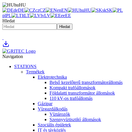
hu
HU
de
DE
cz
CZ
en
EN
hu
HU
sk
SK
pl
PL
lt
LT
lv
LV
ee
EE
Hledat
Hledat
Navigation
STATIONS
Termékek
Elektrotechnika
Belső kezelőterű transzformátorállomás
Kompakt trafóállomások
Földalatti transzformátor állomások
110 kV-os trafóállomás
Gázipar
Vízgazdálkodás
Víztározók
Szennyvíztisztító állomások
Szociális épületek
IT és távközlés