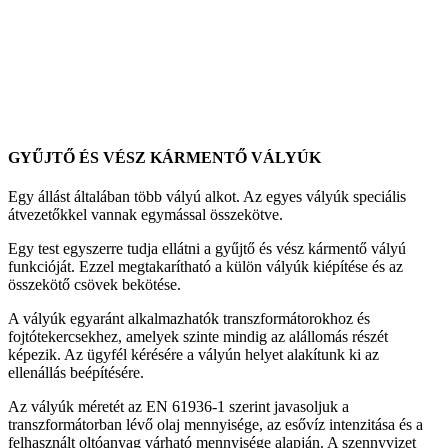
GYŰJTŐ ÉS VÉSZ KÁRMENTŐ VÁLYÚK
Egy állást általában több vályú alkot. Az egyes vályúk speciális
átvezetőkkel vannak egymással összekötve.
Egy test egyszerre tudja ellátni a gyűjtő és vész kármentő vályú
funkcióját. Ezzel megtakarítható a külön vályúk kiépítése és az
összekötő csövek bekötése.
A vályúk egyaránt alkalmazhatók transzformátorokhoz és
fojtótekercsekhez, amelyek szinte mindig az alállomás részét
képezik. Az ügyfél kérésére a vályún helyet alakítunk ki az
ellenállás beépítésére.
Az vályúk méretét az EN 61936-1 szerint javasoljuk a
transzformátorban lévő olaj mennyisége, az esővíz intenzitása és a
felhasznált oltóanyag várható mennyisége alapján. A szennyvizet