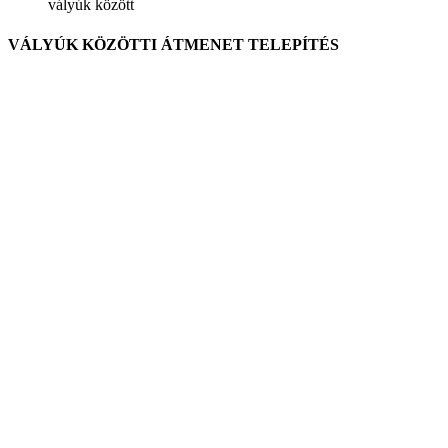
vályúk között
VÁLYÚK KÖZÖTTI ÁTMENET TELEPÍTÉS