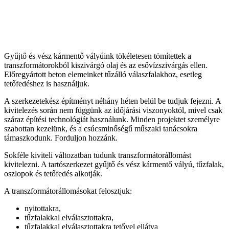
Gyűjtő és vész kármentő vályúink tökéletesen tömítettek a
transzformátorokból kiszivárgó olaj és az esővízszivárgás ellen.
Előregyártott beton elemeinket tűzálló válaszfalakhoz, esetleg
tetőfedéshez is használjuk.
A szerkezetekész építményt néhány héten belül be tudjuk fejezni. A
kivitelezés során nem függünk az időjárási viszonyoktól, mivel csak
száraz építési technológiát használunk. Minden projektet személyre
szabottan kezelünk, és a csúcsminőségű műszaki tanácsokra
támaszkodunk. Forduljon hozzánk.
Sokféle kiviteli változatban tudunk transzformátorállomást
kivitelezni. A tartószerkezet gyűjtő és vész kármentő vályú, tűzfalak,
oszlopok és tetőfedés alkotják.
A transzformátorállomásokat felosztjuk:
nyitottakra,
tűzfalakkal elválasztottakra,
tűzfalakkal elválasztottakra tetővel ellátva