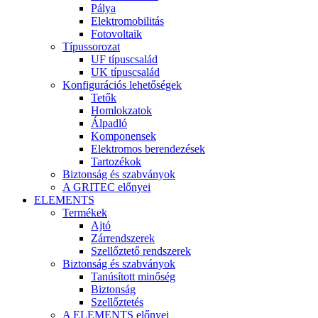
Pálya
Elektromobilitás
Fotovoltaik
Típussorozat
UF típuscsalád
UK típuscsalád
Konfigurációs lehetőségek
Tetők
Homlokzatok
Álpadló
Komponensek
Elektromos berendezések
Tartozékok
Biztonság és szabványok
A GRITEC előnyei
ELEMENTS
Termékek
Ajtó
Zárrendszerek
Szellőztető rendszerek
Biztonság és szabványok
Tanúsított minőség
Biztonság
Szellőztetés
A ELEMENTS előnyei