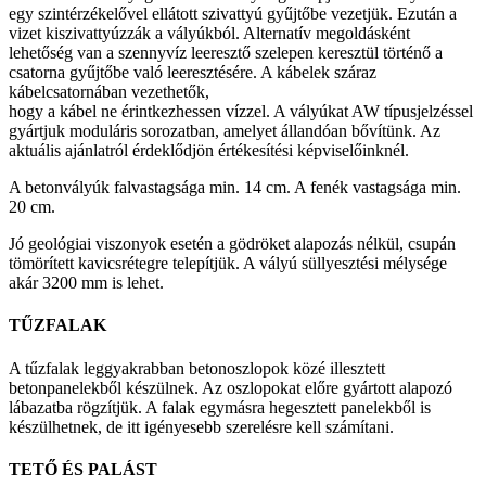
egy szintérzékelővel ellátott szivattyú gyűjtőbe vezetjük. Ezután a
vizet kiszivattyúzzák a vályúkból. Alternatív megoldásként
lehetőség van a szennyvíz leeresztő szelepen keresztül történő a
csatorna gyűjtőbe való leeresztésére. A kábelek száraz
kábelcsatornában vezethetők,
hogy a kábel ne érintkezhessen vízzel. A vályúkat AW típusjelzéssel
gyártjuk moduláris sorozatban, amelyet állandóan bővítünk. Az
aktuális ajánlatról érdeklődjön értékesítési képviselőinknél.
A betonvályúk falvastagsága min. 14 cm. A fenék vastagsága min.
20 cm.
Jó geológiai viszonyok esetén a gödröket alapozás nélkül, csupán
tömörített kavicsrétegre telepítjük. A vályú süllyesztési mélysége
akár 3200 mm is lehet.
TŰZFALAK
A tűzfalak leggyakrabban betonoszlopok közé illesztett
betonpanelekből készülnek. Az oszlopokat előre gyártott alapozó
lábazatba rögzítjük. A falak egymásra hegesztett panelekből is
készülhetnek, de itt igényesebb szerelésre kell számítani.
TETŐ ÉS PALÁST