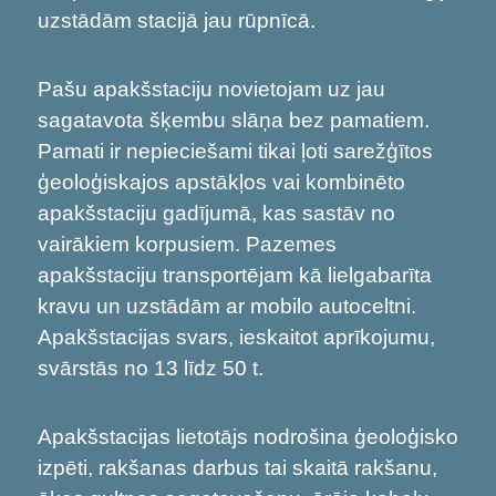
uzstādām stacijā jau rūpnīcā.
Pašu apakšstaciju novietojam uz jau
sagatavota šķembu slāņa bez pamatiem.
Pamati ir nepieciešami tikai ļoti sarežģītos
ģeoloģiskajos apstākļos vai kombinēto
apakšstaciju gadījumā, kas sastāv no
vairākiem korpusiem. Pazemes
apakšstaciju transportējam kā lielgabarīta
kravu un uzstādām ar mobilo autoceltni.
Apakšstacijas svars, ieskaitot aprīkojumu,
svārstās no 13 līdz 50 t.
Apakšstacijas lietotājs nodrošina ģeoloģisko
izpēti, rakšanas darbus tai skaitā rakšanu,