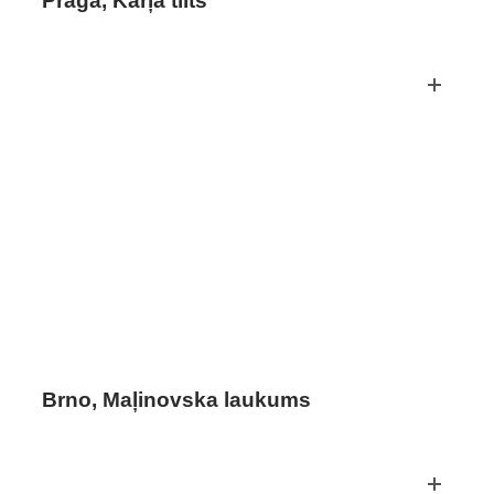
Prāga, Kārļa tilts
Brno, Maļinovska laukums