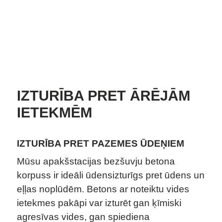
KONTAKTI
IZTURĪBA PRET ĀRĒJĀM
IETEKMĒM
IZTURĪBA PRET PAZEMES ŪDEŅIEM
Mūsu apakšstacijas bezšuvju betona
korpuss ir ideāli ūdensizturīgs pret ūdens un
eļļas noplūdēm. Betons ar noteiktu vides
ietekmes pakāpi var izturēt gan ķīmiski
agresīvas vides, gan spiediena