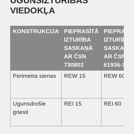
UGUNSIZTURĪBAS
VIEDOKĻA
KONSTRUKCIJA
PIEPRASĪTĀ
PIEPRASĪ
IZTURĪBA
IZTURĪBA
SASKAŅĀ
SASKAŅĀ
AR ČSN
AR ČSN E
730802
61936-1
Perimetra sienas
REW 15
REW 60
Ugunsdrošie
REI 15
REI 60
griesti