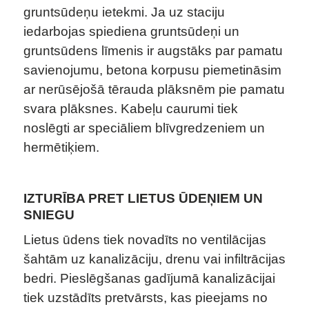
gruntsūdeņu ietekmi. Ja uz staciju
iedarbojas spiediena gruntsūdeņi un
gruntsūdens līmenis ir augstāks par pamatu
savienojumu, betona korpusu piemetināsim
ar nerūsējošā tērauda plāksnēm pie pamatu
svara plāksnes. Kabeļu caurumi tiek
noslēgti ar speciāliem blīvgredzeniem un
hermētiķiem.
IZTURĪBA PRET LIETUS ŪDEŅIEM UN
SNIEGU
Lietus ūdens tiek novadīts no ventilācijas
šahtām uz kanalizāciju, drenu vai infiltrācijas
bedri. Pieslēgšanas gadījumā kanalizācijai
tiek uzstādīts pretvārsts, kas pieejams no