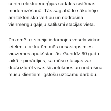
ELEKTROMOBILITĀTE
centru elektroenerģijas sadales sistēmas
FOTOVOLTAIKA
modernizēšanā.
Tās saglabā to sākotnējo
TIPVEIDA SĒRIJAS
arhitektonisko vērtību un nodrošina
vienmērīgu gājēju satiksmi stacijas vietā.
KONFIGURĀCIJAS IESPĒJAS
DROŠĪBA UN STANDART
Pazemē uz staciju iedarbojas vesela virkne
GRITEC PRIEKŠROČĪBAS
ietekmju, ar kurām mēs nesastapsimies
virszemes apakšstacijās. Gandrīz 60 gadu
ELEMENTS
laikā ir pierādījies, ka mūsu stacijas var
droši izturēt visas šīs ietekmes un nodrošina
SERVICES
mūsu klientiem ilgstošu uzticamu darbību.
PAR KOMPĀNIJU
DARBS