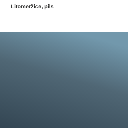
Litomeržice, pils