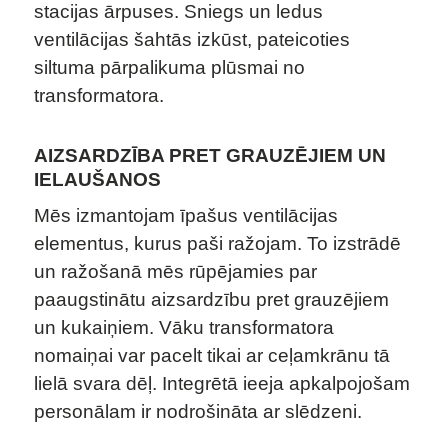
stacijas ārpuses. Sniegs un ledus
ventilācijas šahtās izkūst, pateicoties
siltuma pārpalikuma plūsmai no
transformatora.
AIZSARDZĪBA PRET GRAUZĒJIEM UN
IELAUŠANOS
Mēs izmantojam īpašus ventilācijas
elementus, kurus paši ražojam. To izstrādē
un ražošanā mēs rūpējamies par
paaugstinātu aizsardzību pret grauzējiem
un kukaiņiem. Vāku transformatora
nomaiņai var pacelt tikai ar ceļamkrānu tā
lielā svara dēļ. Integrētā ieeja apkalpojošam
personālam ir nodrošināta ar slēdzeni.