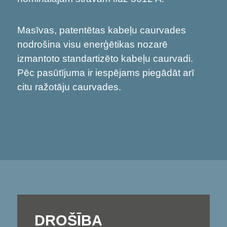
Masīvas, patentētas kabeļu caurvades
nodrošina visu enerģētikas nozarē
izmantoto standartizēto kabeļu caurvadi.
Pēc pasūtījuma ir iespējams piegādāt arī
citu ražotāju caurvades.
DROŠĪBA