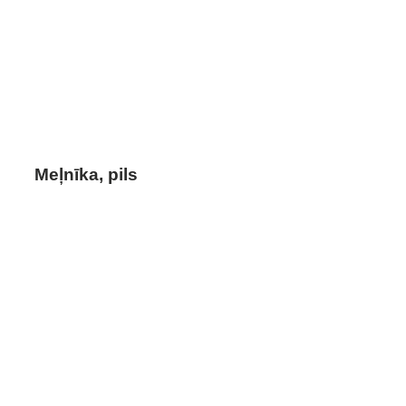
Meļnīka, pils