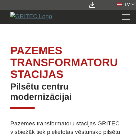
LV
STATIONS
PAZEMES
PRODUKTI
TRANSFORMATORU
ELEKTROTEHNIKA
TRANSFORMATORU STACIJAS
STACIJAS
KOMPAKTSTACIJAS
PAZEMES STACIJAS
Pilsētu centru
TRANSFORMATORU APAKŠSTACIJAS
modernizācijai
GĀZES SAIMNIECĪBA
ŪDENS SAIMNIECĪBA
ĒKAS DARBINIEKU VAJADZĪBĀM
IT UN TELEKOMUNIKĀCIJAS
Pazemes transformatoru stacijas GRITEC
CEĻI
visbiežāk tiek pielietotas vēsturisko pilsētu