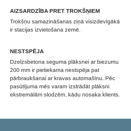
AIZSARDZĪBA PRET TROKŠŅIEM
Trokšņu samazināšanas ziņā visizdevīgākā
ir stacijas izvietošana zemē.
NESTSPĒJA
Dzelzsbetona seguma plāksnei ar biezumu
200 mm ir pietiekama nestspēja pat
pārbraukšanai ar kravas automašīnu. Pēc
pasūtījuma mēs varam izstrādāt plāksni
ekstremālām slodzēm, kādu nosaka klients.