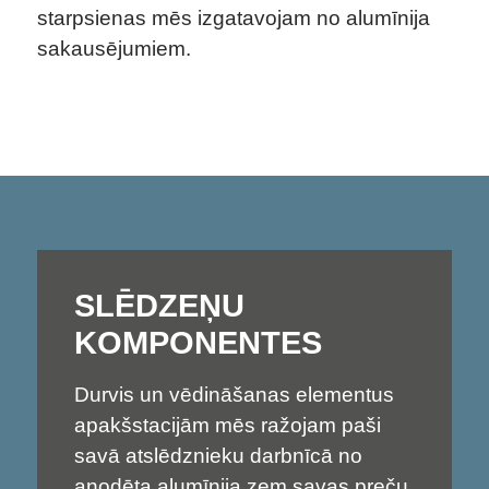
starpsienas mēs izgatavojam no alumīnija
sakausējumiem.
SLĒDZEŅU
KOMPONENTES
Durvis un vēdināšanas elementus
apakšstacijām mēs ražojam paši
savā atslēdznieku darbnīcā no
anodēta alumīnija zem savas preču