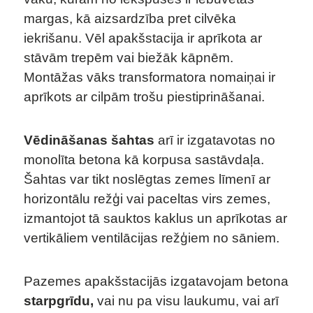
margas, kā aizsardzība pret cilvēka
iekrišanu. Vēl apakšstacija ir aprīkota ar
stāvām trepēm vai biežāk kāpnēm.
Montāžas vāks transformatora nomaiņai ir
aprīkots ar cilpām trošu piestiprināšanai.
Vēdināšanas šahtas
arī ir izgatavotas no
monolīta betona kā korpusa sastāvdaļa.
Šahtas var tikt noslēgtas zemes līmenī ar
horizontālu režģi vai paceltas virs zemes,
izmantojot tā sauktos kaklus un aprīkotas ar
vertikāliem ventilācijas režģiem no sāniem.
Pazemes apakšstacijās izgatavojam betona
starpgrīdu,
vai nu pa visu laukumu, vai arī