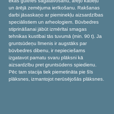
ēkas gultnes sagatavošanu, ārējo kabeļu
un ārējā zemējuma ierīkošanu. Rakšanas
darbi jāsaskaņo ar pieminekļu aizsardzības
speciālistiem un arheologiem.
Būvbedres
stiprināšanai jābūt izmērītai smagas
tehnikas kustībai tās tuvumā (min. 90 t). Ja
gruntsūdeņu līmenis ir augstāks par
būvbedres dibenu, ir nepieciešams
izgatavot pamatu svaru plāksni kā
aizsardzību pret gruntsūdens spiedienu.
Pēc tam stacija tiek piemetināta pie šīs
plāksnes, izmantojot nerūsējošās plāksnes.