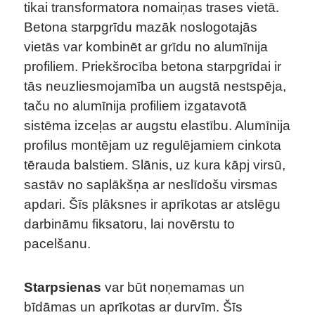
tikai transformatora nomaiņas trases vietā.
Betona starpgrīdu mazāk noslogotajās
vietās var kombinēt ar grīdu no alumīnija
profiliem. Priekšrocība betona starpgrīdai ir
tās neuzliesmojamība un augstā nestspēja,
taču no alumīnija profiliem izgatavotā
sistēma izceļas ar augstu elastību. Alumīnija
profilus montējam uz regulējamiem cinkota
tērauda balstiem. Slānis, uz kura kāpj virsū,
sastāv no saplākšņa ar neslīdošu virsmas
apdari. Šīs plāksnes ir aprīkotas ar atslēgu
darbināmu fiksatoru, lai novērstu to
pacelšanu.
Starpsienas
var būt noņemamas un
bīdāmas un aprīkotas ar durvīm. Šīs