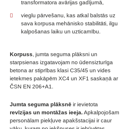
transformatora avārijas gadījumā,
vieglu pārvešanu, kas atkal balstās uz
sava korpusa mehānisko stabilitāti, ilgu
kalpošanas laiku un uzticamību.
Korpuss
, jumta seguma plāksni un
starpsienas izgatavojam no ūdensizturīga
betona ar stiprības klasi C35/45 un vides
ietekmes pakāpēm XC4 un XF1 saskaņā ar
ČSN EN 206+A1.
Jumta seguma plāksnē
ir ievietota
revīzijas un montāžas ieeja.
Apkalpojošam
personālam piekļuve apakšstacijai ir caur
vāku, kuram no iekšpuses ir iebūvētas