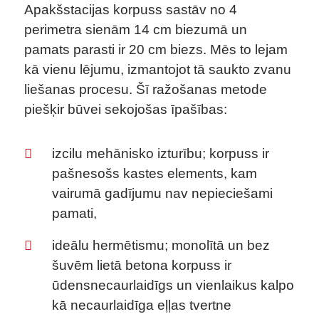
Apakšstacijas korpuss sastāv no 4
perimetra sienām 14 cm biezumā un
pamats parasti ir 20 cm biezs. Mēs to lejam
kā vienu lējumu, izmantojot tā saukto zvanu
liešanas procesu. Šī ražošanas metode
piešķir būvei sekojošas īpašības:
izcilu mehānisko izturību; korpuss ir
pašnesošs kastes elements, kam
vairumā gadījumu nav nepieciešami
pamati,
ideālu hermētismu; monolītā un bez
šuvēm lietā betona korpuss ir
ūdensnecaurlaidīgs un vienlaikus kalpo
kā necaurlaidīga eļļas tvertne