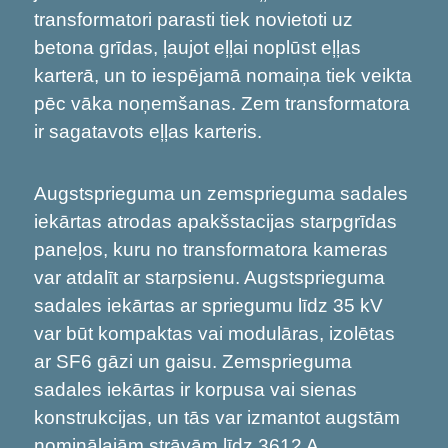
transformatori parasti tiek novietoti uz
betona grīdas, ļaujot eļļai noplūst eļļas
karterā, un to iespējamā nomaiņa tiek veikta
pēc vāka noņemšanas. Zem transformatora
ir sagatavots eļļas karteris.
Augstsprieguma un zemsprieguma sadales
iekārtas atrodas apakšstacijas starpgrīdas
paneļos, kuru no transformatora kameras
var atdalīt ar starpsienu. Augstsprieguma
sadales iekārtas ar spriegumu līdz 35 kV
var būt kompaktas vai modulāras, izolētas
ar SF6 gāzi un gaisu. Zemsprieguma
sadales iekārtas ir korpusa vai sienas
konstrukcijas, un tās var izmantot augstām
nominālajām strāvām līdz 3612 A.