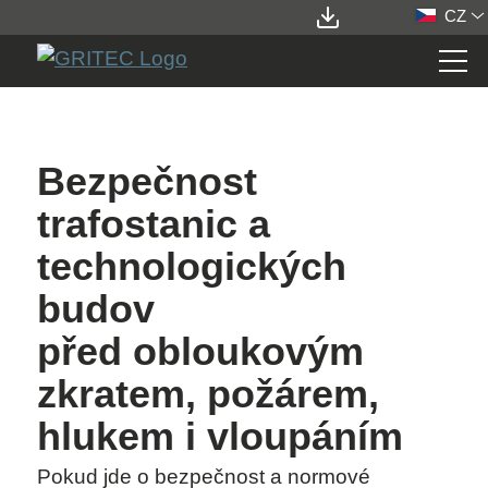
CZ
STATIONS
Bezpečnost
OBLAST POUŽITÍ
trafostanic a
TYPOVÉ ŘADY
technologických
MOŽNOSTI KONFIGURACE
budov
BEZPEČNOST A OCHRANA
před obloukovým
VÝHODY GRITEC
zkratem, požárem,
ELEMENTS
hlukem i vloupáním
SERVICES
Pokud jde o bezpečnost a normové