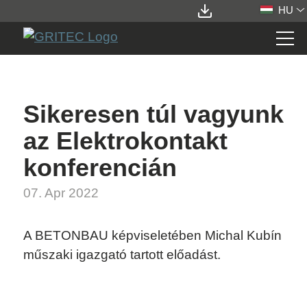
HU
STATIONS
Sikeresen túl vagyunk
ELEMENTS
az Elektrokontakt
konferencián
SERVICES
07. Apr 2022
CÉGÜNKRŐL
A BETONBAU képviseletében Michal Kubín
műszaki igazgató tartott előadást.
KAPCSOLAT