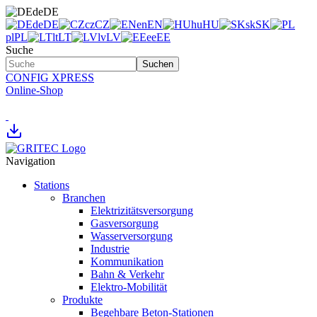
de
DE
de
DE
cz
CZ
en
EN
hu
HU
sk
SK
pl
PL
lt
LT
lv
LV
ee
EE
Suche
Suchen
CONFIG XPRESS
Online-Shop
Navigation
Stations
Branchen
Elektrizitätsversorgung
Gasversorgung
Wasserversorgung
Industrie
Kommunikation
Bahn & Verkehr
Elektro-Mobilität
Produkte
Begehbare Beton-Stationen