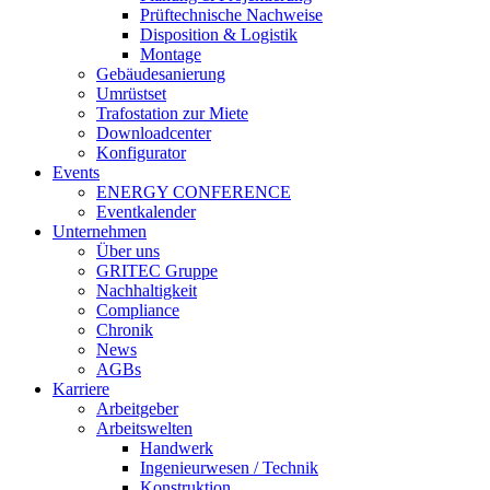
Prüftechnische Nachweise
Disposition & Logistik
Montage
Gebäudesanierung
Umrüstset
Trafostation zur Miete
Downloadcenter
Konfigurator
Events
ENERGY CONFERENCE
Eventkalender
Unternehmen
Über uns
GRITEC Gruppe
Nachhaltigkeit
Compliance
Chronik
News
AGBs
Karriere
Arbeitgeber
Arbeitswelten
Handwerk
Ingenieurwesen / Technik
Konstruktion