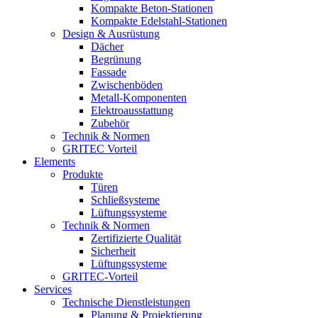
Kompakte Beton-Stationen
Kompakte Edelstahl-Stationen
Design & Ausrüstung
Dächer
Begrünung
Fassade
Zwischenböden
Metall-Komponenten
Elektroausstattung
Zubehör
Technik & Normen
GRITEC Vorteil
Elements
Produkte
Türen
Schließsysteme
Lüftungssysteme
Technik & Normen
Zertifizierte Qualität
Sicherheit
Lüftungssysteme
GRITEC-Vorteil
Services
Technische Dienstleistungen
Planung & Projektierung