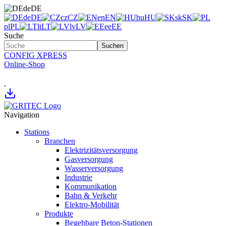
de
DE
de
DE
cz
CZ
en
EN
hu
HU
sk
SK
pl
PL
lt
LT
lv
LV
ee
EE
Suche
Suchen
CONFIG XPRESS
Online-Shop
Navigation
Stations
Branchen
Elektrizitätsversorgung
Gasversorgung
Wasserversorgung
Industrie
Kommunikation
Bahn & Verkehr
Elektro-Mobilität
Produkte
Begehbare Beton-Stationen