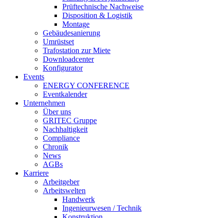
Prüftechnische Nachweise
Disposition & Logistik
Montage
Gebäudesanierung
Umrüstset
Trafostation zur Miete
Downloadcenter
Konfigurator
Events
ENERGY CONFERENCE
Eventkalender
Unternehmen
Über uns
GRITEC Gruppe
Nachhaltigkeit
Compliance
Chronik
News
AGBs
Karriere
Arbeitgeber
Arbeitswelten
Handwerk
Ingenieurwesen / Technik
Konstruktion