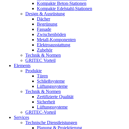
Kompakte Beton-Stationen
Kompakte Edelstahl-Stationen
Design & Ausrüstung
Dächer
Begrünung
Fassade
Zwischenböden
Metall-Komponenten
Elektroausstattung
Zubehör
Technik & Normen
GRITEC Vorteil
Elements
Produkte
Türen
Schließsysteme
Lüftungssysteme
Technik & Normen
Zertifizierte Qualität
Sicherheit
Lüftungssysteme
GRITEC-Vorteil
Services
Technische Dienstleistungen
Planung & Projektierung