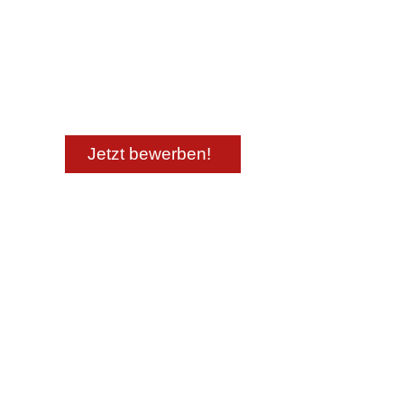
QUALITÄT.
Unterstützen Sie uns in den 
IT, Controlling, HR, Einkauf 
Jetzt bewerben!