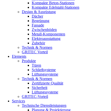
Kompakte Beton-Stationen
Kompakte Edelstahl-Stationen
Design & Ausrüstung
Dächer
Begrünung
Fassade
Zwischenböden
Metall-Komponenten
Elektroausstattung
Zubehör
Technik & Normen
GRITEC Vorteil
Elements
Produkte
Türen
Schließsysteme
Lüftungssysteme
Technik & Normen
Zertifizierte Qualität
Sicherheit
Lüftungssysteme
GRITEC-Vorteil
Services
Technische Dienstleistungen
Planung & Projektierung