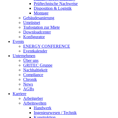
Prüftechnische Nachweise
Disposition & Logistik
Montage
Gebäudesanierung
Umrüstset
Trafostation zur Miete
Downloadcenter
Konfigurator
Events
ENERGY CONFERENCE
Eventkalender
Unternehmen
Über uns
GRITEC Gruppe
Nachhaltigkeit
Compliance
Chronik
News
AGBs
Karriere
Arbeitgeber
Arbeitswelten
Handwerk
Ingenieurwesen / Technik
Konstruktion