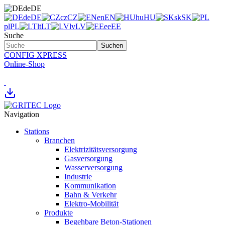
de
DE
de
DE
cz
CZ
en
EN
hu
HU
sk
SK
pl
PL
lt
LT
lv
LV
ee
EE
Suche
Suchen
CONFIG XPRESS
Online-Shop
Navigation
Stations
Branchen
Elektrizitätsversorgung
Gasversorgung
Wasserversorgung
Industrie
Kommunikation
Bahn & Verkehr
Elektro-Mobilität
Produkte
Begehbare Beton-Stationen