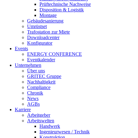
Prüftechnische Nachweise
Disposition & Logistik
Montage
Gebäudesanierung
Umrüstset
Trafostation zur Miete
Downloadcenter
Konfigurator
Events
ENERGY CONFERENCE
Eventkalender
Unternehmen
Über uns
GRITEC Gruppe
Nachhaltigkeit
Compliance
Chronik
News
AGBs
Karriere
Arbeitgeber
Arbeitswelten
Handwerk
Ingenieurwesen / Technik
Konstruktion