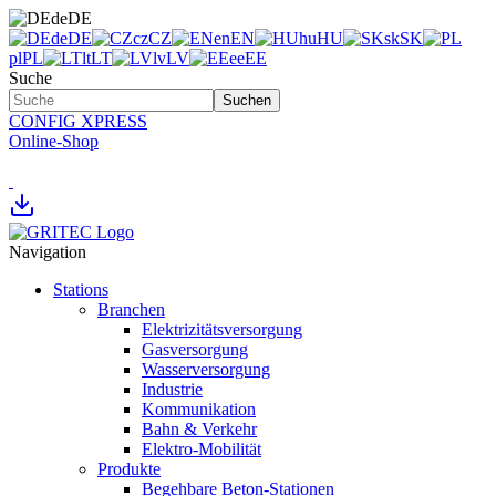
de
DE
de
DE
cz
CZ
en
EN
hu
HU
sk
SK
pl
PL
lt
LT
lv
LV
ee
EE
Suche
Suchen
CONFIG XPRESS
Online-Shop
Navigation
Stations
Branchen
Elektrizitätsversorgung
Gasversorgung
Wasserversorgung
Industrie
Kommunikation
Bahn & Verkehr
Elektro-Mobilität
Produkte
Begehbare Beton-Stationen