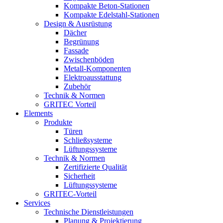
Kompakte Beton-Stationen
Kompakte Edelstahl-Stationen
Design & Ausrüstung
Dächer
Begrünung
Fassade
Zwischenböden
Metall-Komponenten
Elektroausstattung
Zubehör
Technik & Normen
GRITEC Vorteil
Elements
Produkte
Türen
Schließsysteme
Lüftungssysteme
Technik & Normen
Zertifizierte Qualität
Sicherheit
Lüftungssysteme
GRITEC-Vorteil
Services
Technische Dienstleistungen
Planung & Projektierung